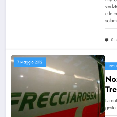
v=dzR
e le 
solam
0 
7 Maggio 2012
RICE
Noz
Tre
La not
gesto