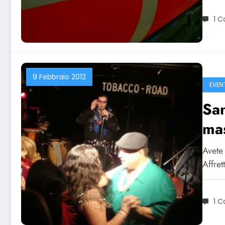
1 
9 Febbraio 2012
EVEN
San
ma
Avete 
Affret
1 