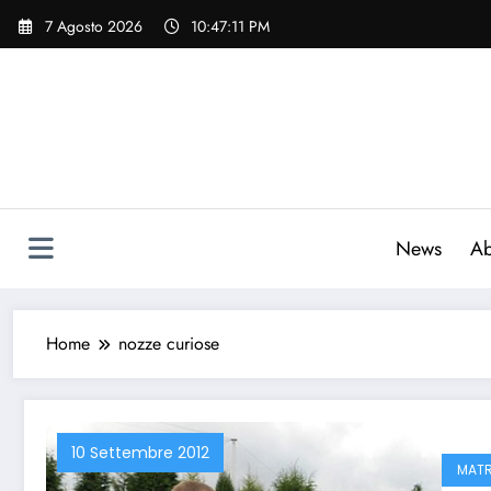
Vai
7 Agosto 2026
10:47:12 PM
al
contenuto
News
Ab
Home
nozze curiose
10 Settembre 2012
MATR