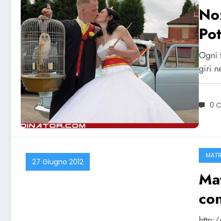
No
Pot
Ogni t
giri n
0 
MATR
27 Giugno 2012
Mat
con
http: