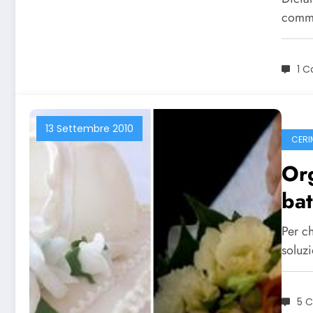
comme
1 
13 Settembre 2010
CERI
Org
bat
Per ch
soluz
5 