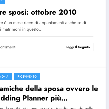
TI
re sposi: ottobre 2010
re è un mese ricco di appuntamenti anche se di
o i matrimoni in questo…
Leggi Il Seguito
Commenti
MONIA
RICEVIMENTO
amiche della sposa ovvero le
dding Planner più
nomiche e creative
o la verità, ci viene un po’ di invidia quando nelle