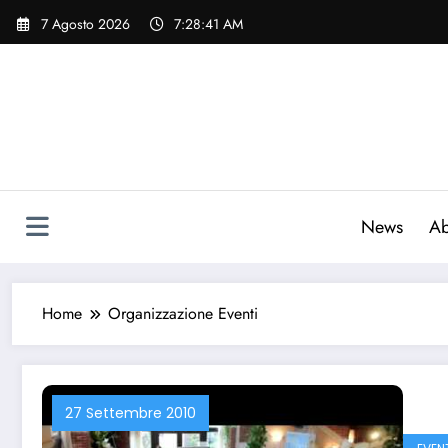
Vai
7 Agosto 2026
7:28:42 AM
al
contenuto
News
Ab
Home
Organizzazione Eventi
27 Settembre 2010