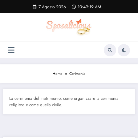
Vai
7 Agosto 2026
10:49:20 AM
al
contenuto
Home
Cerimonia
La cerimonia del matrimonio: come organizzare la cerimonia
religiosa e come quella civile.