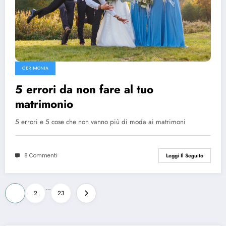
CERIMONIA
5 errori da non fare al tuo
matrimonio
5 errori e 5 cose che non vanno più di moda ai matrimoni
8 Commenti
Leggi Il Seguito
Paginazione
…
1
2
23
degli
articoli