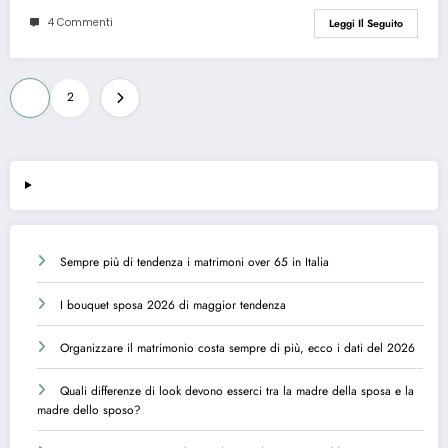
4 Commenti
Leggi Il Seguito
Paginazione
1
2
degli
articoli
Sempre più di tendenza i matrimoni over 65 in Italia
I bouquet sposa 2026 di maggior tendenza
Organizzare il matrimonio costa sempre di più, ecco i dati del 2026
Quali differenze di look devono esserci tra la madre della sposa e la
madre dello sposo?