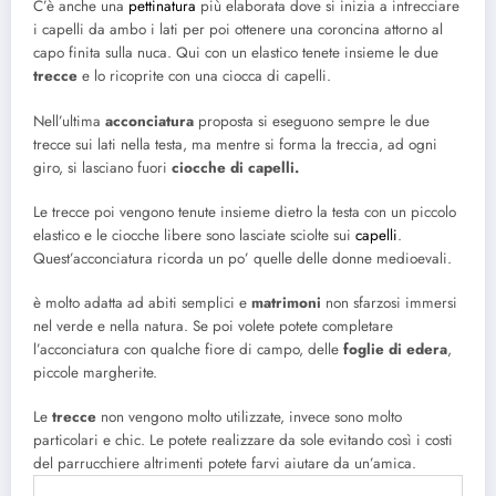
C’è anche una
pettinatura
più elaborata dove si inizia a intrecciare
i capelli da ambo i lati per poi ottenere una coroncina attorno al
capo finita sulla nuca. Qui con un elastico tenete insieme le due
trecce
e lo ricoprite con una ciocca di capelli.
Nell’ultima
acconciatura
proposta si eseguono sempre le due
trecce sui lati nella testa, ma mentre si forma la treccia, ad ogni
giro, si lasciano fuori
ciocche di capelli.
Le trecce poi vengono tenute insieme dietro la testa con un piccolo
elastico e le ciocche libere sono lasciate sciolte sui
capelli
.
Quest’acconciatura ricorda un po’ quelle delle donne medioevali.
è molto adatta ad abiti semplici e
matrimoni
non sfarzosi immersi
nel verde e nella natura. Se poi volete potete completare
l’acconciatura con qualche fiore di campo, delle
foglie di edera
,
piccole margherite.
Le
trecce
non vengono molto utilizzate, invece sono molto
particolari e chic. Le potete realizzare da sole evitando così i costi
del parrucchiere altrimenti potete farvi aiutare da un’amica.