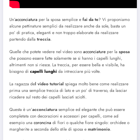
Un’
acconciatura
per la sposa semplice e
fai da
te
? Vi proponiamo
alcune pettinature semplici da realizzare anche da sole, basta un
po’ di pratica, eleganti e non troppo elaborate da realizzare
partendo dalla
treccia
.
Quelle che potete vedere nel video sono
acconciature
per la
sposa
che possono essere fatte solamente se si hanno i capelli lunghi,
altrimenti non si riesce. La treccia, per essere bella e visibile, ha
bisogno di
capelli lunghi
da intrecciare più volte.
La ragazza de
l video tutorial
spiega molto bene come realizzare
prima una semplice treccia di lato e un po’ di traverso, da lasciar
ricadere sul resto dei capelli lasciati sciolti.
Questa è un’
acconciatura
semplice ed elegante che può essere
completata con decorazioni e accessori per capelli, come ad
esempio una
coroncina
di fiori o qualche fiore singolo: orchidee o
margherite a seconda dello stile di sposa e
matrimonio
.