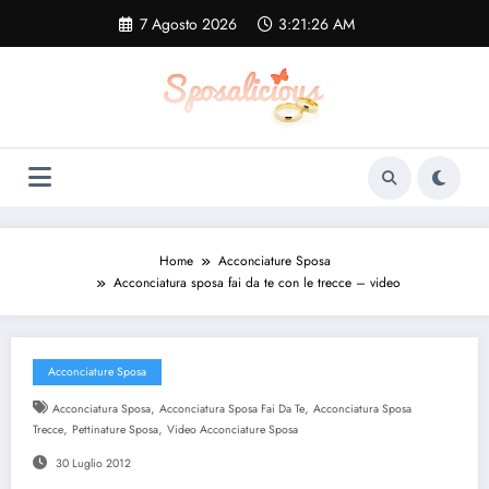
Vai
7 Agosto 2026
3:21:26 AM
al
contenuto
Home
Acconciature Sposa
Acconciatura sposa fai da te con le trecce – video
Acconciature Sposa
,
,
Acconciatura Sposa
Acconciatura Sposa Fai Da Te
Acconciatura Sposa
,
,
Trecce
Pettinature Sposa
Video Acconciature Sposa
30 Luglio 2012