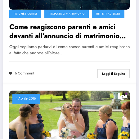
PERCHÉ SPOSARSI
PROPOSTE DI MATRIMONIO
RITI E TRADIZIONI
Come reagiscono parenti e amici
davanti all’annuncio di matrimonio?
Ecco i 6 casi più divertenti!
Oggi vogliamo parlarvi di come spesso parenti e amici reagiscono
al fatto che andrete all'altare…
5 Commenti
Leggi Il Seguito
1 Aprile 2015