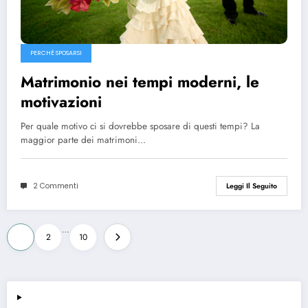
PERCHÉ SPOSARSI
Matrimonio nei tempi moderni, le
motivazioni
Per quale motivo ci si dovrebbe sposare di questi tempi? La
maggior parte dei matrimoni…
2 Commenti
Leggi Il Seguito
Paginazione
…
1
2
10
degli
articoli