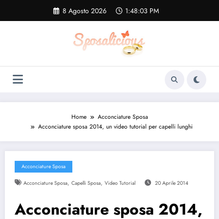
Vai
8 Agosto 2026
1:48:04 PM
al
contenuto
Home
Acconciature Sposa
Acconciature sposa 2014, un video tutorial per capelli lunghi
Acconciature Sposa
,
,
Acconciature Sposa
Capelli Sposa
Video Tutorial
20 Aprile 2014
Acconciature sposa 2014,