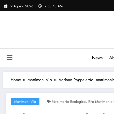
Vai
9 Agosto 2026
7:58:49 AM
al
contenuto
News
Ab
Home
Matrimoni Vip
Adriano Pappalardo: matrimoni
,
Matrimoni Vip
Matrimonio Ecologico
Rito Matrimonio 