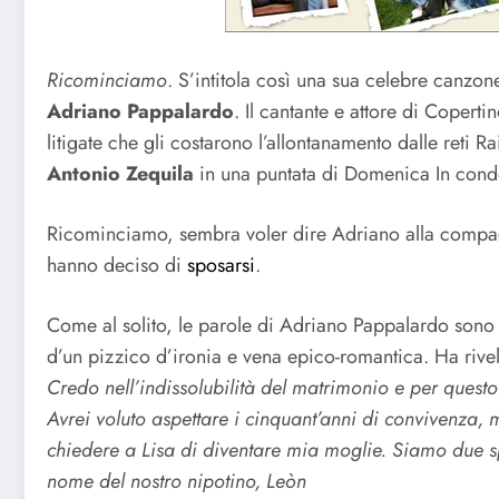
Ricominciamo
. S’intitola così una sua celebre canzo
Adriano Pappalardo
. Il cantante e attore di Coperti
litigate che gli costarono l’allontanamento dalle reti R
Antonio Zequila
in una puntata di Domenica In cond
Ricominciamo, sembra voler dire Adriano alla comp
hanno deciso di
sposarsi
.
Come al solito, le parole di Adriano Pappalardo son
d’un pizzico d’ironia e vena epico-romantica. Ha rivel
Credo nell’indissolubilità del matrimonio e per quest
Avrei voluto aspettare i cinquant’anni di convivenza, 
chiedere a Lisa di diventare mia moglie. Siamo due spos
nome del nostro nipotino, Leòn