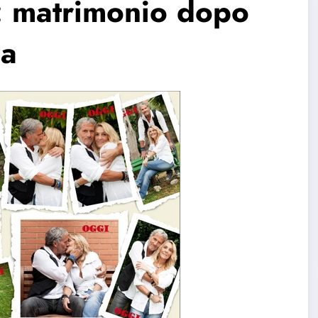
: matrimonio dopo
za