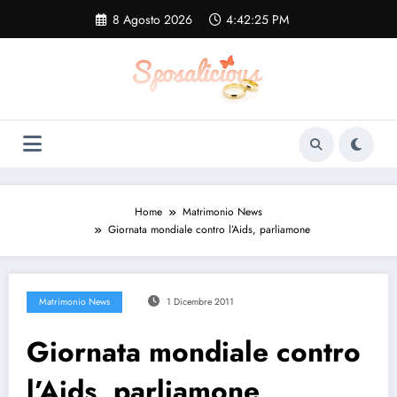
Vai
8 Agosto 2026
4:42:25 PM
al
contenuto
Home
Matrimonio News
Giornata mondiale contro l’Aids, parliamone
Matrimonio News
1 Dicembre 2011
Giornata mondiale contro
l’Aids, parliamone