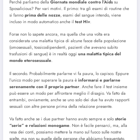
Perché parliamo della
Giornata mondiale contro l’Aids
su
Sposalicious? Per vari motivi. Il primo: tra gli esami di routine che
si fanno
prima delle nozze
, esami del sangue intendo, viene
incluso in modo automatico anche il
test Hiv
.
Forse non lo sapete ancora, ma quella che una volta era
considerata una malattia tipica di alcune fasce della popolazione
(omosessuali, tossicodipendenti, pazienti che avevano subito
trasfusioni di sangue) è in realtà oggi
una malattia tipica del
mondo eterosessuale
.
Il secondo. Probabilmente parlarne vi fa paura, lo capisco. Eppure
l’unico modo per superare la paura è
informarsi e parlarne
serenamente con il proprio partner
. Anche fare il test insieme
può essere un modo per affrontare meglio il disagio. Va fatto da
entrambi, ovviamente, anche se uno solo dei due ha avuto rapporti
sessuali con altre persone prima della relazione presente.
Va fatto anche se i due partner hanno avuto sempre e solo
storie
“serie” e relazioni monogame
. Non è facile pensarci, ma, alla
resa dei conti, possiamo mettere la mano sul fuoco sulle nostre
scelte, ma non su quelle delle persone che abbiamo frequentato.