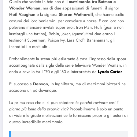
Quello che vedete in foto non è il
matrimonio tra Batman e
Wonder Woman,
ma di due appassionati di fumetti, il signor
Neil Vaughan
e la signora
Sharon Wetherell
, che hanno scelto i
costumi dei loro beniamini per convolare a nozze. E con loro non
potevano mancare invitati super eroi: Iron Man, Hulk (guai a non
lasciargli una tartina), Robin, Joker, (quest’ultimi due erano i
testimoni) Superman, Poison Ivy, Lara Croft, Bananaman, gli
incredibili e molti altri.
Probabilmente la scena più esilarante è stata l’ingresso della sposa
accompagnata dalla sigla della serie televisiva Wonder Woman, in
onda a cavallo tra i ’70 e gli ’80 e interpretata da
Lynda Carter
.
E’ successo a
Denvon
, in Inghilterra, ma di matrimoni bizzarri ne
accadono un pò dovunque.
La prima cosa che ci si puo chiedere è:
perchè rovinare così il
giorno più bello della propria vita?
Probabilmente è solo un punto
di vista e le giuste motivazioni ce le forniscono proprio gli autori di
questo incredibile matrimonio: