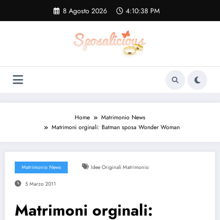
Vai
8 Agosto 2026
4:10:39 PM
al
contenuto
Home
Matrimonio News
Matrimoni orginali: Batman sposa Wonder Woman
Matrimonio News
Idee Originali Matrimonio
5 Marzo 2011
Matrimoni orginali: