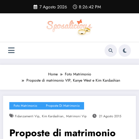
Vai
7 Agosto 2026
8:26:42 PM
al
contenuto
Home
Foto Matrimonio
Proposte di matrimonio VIP, Kanye West e Kim Kardashian
Foto Matrimonio
Proposte Di Matrimonio
,
,
Fidanzamenti Vip
Kim Kardashian
Matrimoni Vip
21 Agosto 2015
Proposte di matrimonio