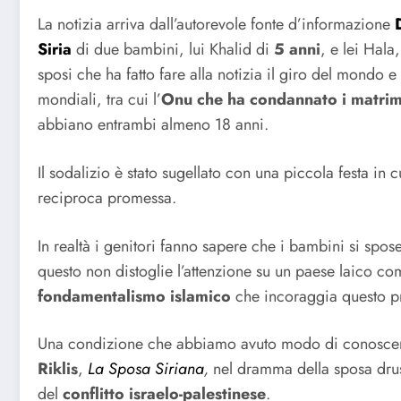
La notizia arriva dall’autorevole fonte d’informazione
Siria
di due bambini, lui Khalid di
5 anni
, e lei Hala
sposi che ha fatto fare alla notizia il giro del mondo 
mondiali, tra cui l’
Onu
che ha condannato i matrim
abbiano entrambi almeno 18 anni.
Il sodalizio è stato sugellato con una piccola festa in 
reciproca promessa.
In realtà i genitori fanno sapere che i bambini si sp
questo non distoglie l’attenzione su un paese laico co
fondamentalismo islamico
che incoraggia questo pr
Una condizione che abbiamo avuto modo di conoscere
Riklis
,
La Sposa Siriana
,
nel dramma della sposa drus
del
conflitto israelo-palestinese
.