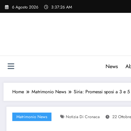
Vai
6 Agosto 2026
3:37:27 AM
al
contenuto
News
Ab
Home
Matrimonio News
Siria: Promessi sposi a 3 e 5
Matrimonio News
Notizia Di Cronaca
22 Ottobr