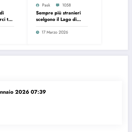
Pask
1058
di
Sempre più stranieri
ci tra
scelgono il Lago di
posa e
Como per il loro
poso?
matrimonio
17 Marzo 2026
nnaio 2026 07:39