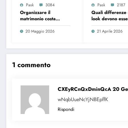
Pask
3084
Pask
2187
Organizzare il
Quali differenze 
matrimonio costa
look devono esser
sempre di più, ecco i
la madre della s
dati del 2026
la madre dello s
20 Maggio 2026
21 Aprile 2026
1 commento
CXEyRCnQxDminQcA
20 Ge
wNqbUueNcYjNBEpffK
Rispondi