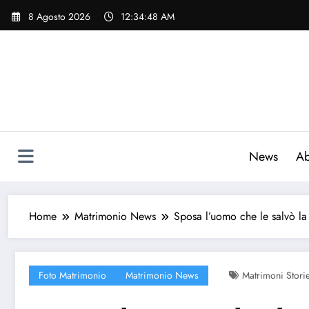
Vai
8 Agosto 2026
12:34:49 AM
al
contenuto
News
Ab
Home
Matrimonio News
Sposa l’uomo che le salvò la
Foto Matrimonio
Matrimonio News
Matrimoni Storie