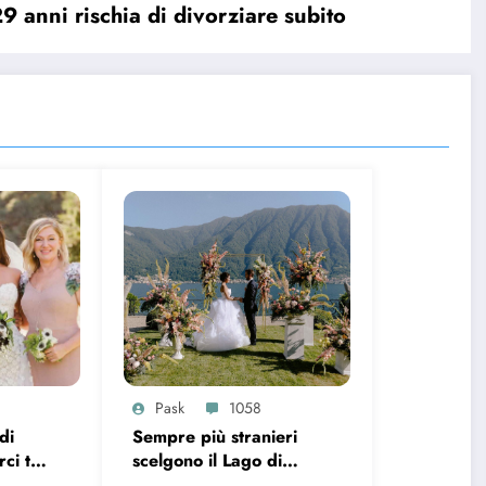
29 anni rischia di divorziare subito
Pask
1058
di
Sempre più stranieri
ci tra
scelgono il Lago di
posa e
Como per il loro