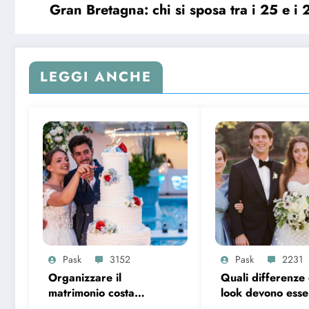
Gran Bretagna: chi si sposa tra i 25 e i 
LEGGI ANCHE
Pask
3152
Pask
2231
Organizzare il
Quali differenze 
matrimonio costa
look devono esser
sempre di più, ecco i
la madre della s