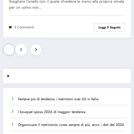
Scegliere l'anello con il quale chiedere la mano alla propria amata
per un uomo non…
5 Commenti
Leggi Il Seguito
Paginazione
1
2
degli
articoli
Sempre più di tendenza i matrimoni over 65 in Italia
I bouquet sposa 2026 di maggior tendenza
Organizzare il matrimonio costa sempre di più, ecco i dati del 2026