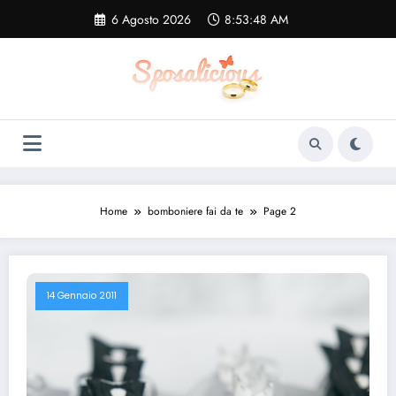
Vai
6 Agosto 2026
8:53:48 AM
al
contenuto
Home
bomboniere fai da te
Page 2
14 Gennaio 2011