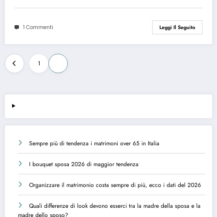
1 Commenti
Leggi Il Seguito
Paginazione
1
2
degli
articoli
Sempre più di tendenza i matrimoni over 65 in Italia
I bouquet sposa 2026 di maggior tendenza
Organizzare il matrimonio costa sempre di più, ecco i dati del 2026
Quali differenze di look devono esserci tra la madre della sposa e la
madre dello sposo?