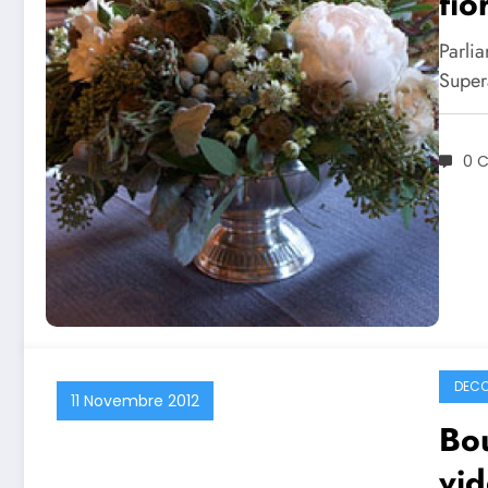
fio
Parlia
Super
0 
DECO
11 Novembre 2012
Bou
vid