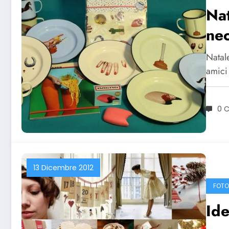
Nat
neo
Natale
amici
0 
13 Dicembre 2012
FOTO
Ide