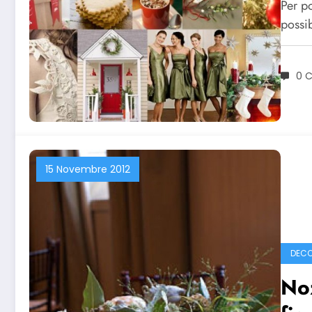
Per po
possib
0 
15 Novembre 2012
DECO
No