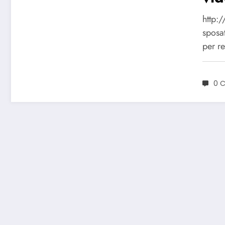
http:
sposa
per r
0 