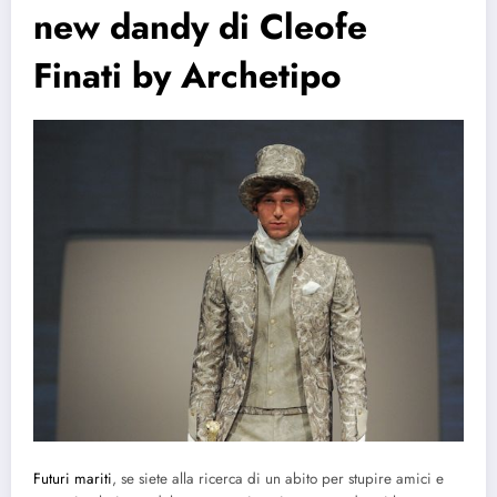
new dandy di Cleofe
Finati by Archetipo
Futuri mariti
, se siete alla ricerca di un abito per stupire amici e