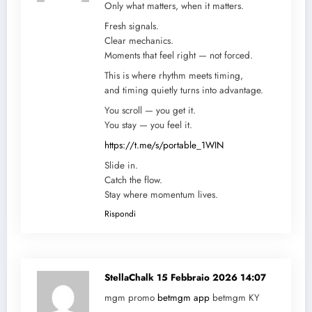
Only what matters, when it matters.
Fresh signals.
Clear mechanics.
Moments that feel right — not forced.
This is where rhythm meets timing,
and timing quietly turns into advantage.
You scroll — you get it.
You stay — you feel it.
https://t.me/s/portable_1WIN
Slide in.
Catch the flow.
Stay where momentum lives.
Rispondi
StellaChalk
15 Febbraio 2026 14:07
mgm promo
betmgm app
betmgm KY