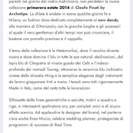
parenti nel giorno del vostro matrimonio, non perdetevi la nuova
collezione
primavera estate 2014
di
Cleofe Finati by
Archetipo
. La sfilata è andata in scena qualche giorno fa a
Milano, un fashion show dedicato completamente al
new dandy
,
alla maniera di D’Annunzio, con le giacche lunghe e gli accessori
al quale il vero gentleman d’altri tempi non può rinunciare, il
bastone con pomello prezioso e il cappello.
Il tema della collezione è la Metamorfosi, dove il vecchio diventa
nuovo e dove domina il blu in tutte le sue naturali declinazioni, dal
lapis blu di Cleopatra al vivace guado dei Celti e l’indaco
profondo dei nomadi Tuareg, attraverso la ceramica blu inchiostro
cinese della dinastia Ming e la semplice eleganza degli indumenti
da lavoro giapponesi tinti a mano. I tessuti sono tutti rigorosamente
Made in Italy, come del resto tutte le lavorazioni.
Silhouette dalle linee geometriche e asciutte, motivi a quadro e
riga, e interessanti spalmature oro, per completi unici e di sicuro
effetto scenico. Ad applaudire la designer del brand, nel parterre
c’era anche Enzo Miccio, celebre wedding planner, protagonista di
programmi di successo di Real Time.