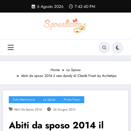
Vai
6 Agosto 2026
7:42:41 PM
al
contenuto
Home
Lo Sposo
Abiti da sposo 2014 il new dandy di Cleofe Finati by Archetipo
Foto Matrimonio
Lo Sposo
Primo Piano
Abiti Da Sposo 2014
26 Giugno 2013
Abiti da sposo 2014 il