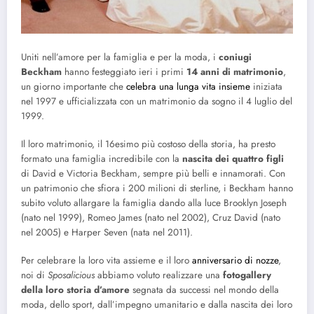
Uniti nell’amore per la famiglia e per la moda, i
coniugi
Beckham
hanno festeggiato ieri i primi
14 anni di matrimonio
,
un giorno importante che
celebra una lunga vita insieme
iniziata
nel 1997 e ufficializzata con un matrimonio da sogno il 4 luglio del
1999.
Il loro matrimonio, il 16esimo più costoso della storia, ha presto
formato una famiglia incredibile con la
nascita dei quattro figli
di David e Victoria Beckham, sempre più belli e innamorati. Con
un patrimonio che sfiora i 200 milioni di sterline, i Beckham hanno
subito voluto allargare la famiglia dando alla luce Brooklyn Joseph
(nato nel 1999), Romeo James (nato nel 2002), Cruz David (nato
nel 2005) e Harper Seven (nata nel 2011).
Per celebrare la loro vita assieme e il loro
anniversario di nozze
,
noi di
Sposalicious
abbiamo voluto realizzare una
fotogallery
della loro storia d’amore
segnata da successi nel mondo della
moda, dello sport, dall’impegno umanitario e dalla nascita dei loro