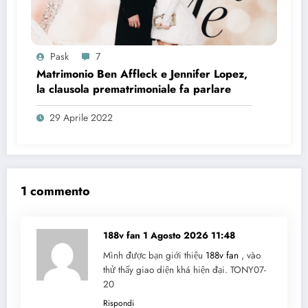
Pask
7
Matrimonio Ben Affleck e Jennifer Lopez,
la clausola prematrimoniale fa parlare
29 Aprile 2022
1 commento
188v fan
1 Agosto 2026 11:48
Mình được bạn giới thiệu
188v fan
, vào
thử thấy giao diện khá hiện đại. TONY07-
20
Rispondi