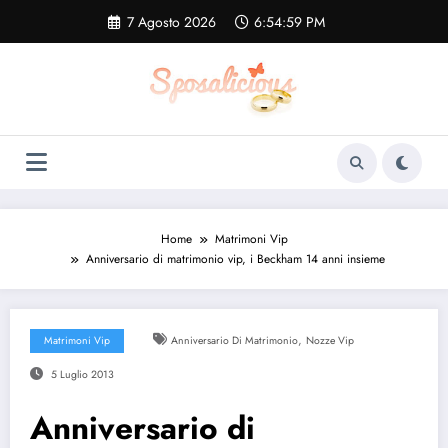
Vai
7 Agosto 2026
6:54:59 PM
al
contenuto
Home
Matrimoni Vip
Anniversario di matrimonio vip, i Beckham 14 anni insieme
,
Matrimoni Vip
Anniversario Di Matrimonio
Nozze Vip
5 Luglio 2013
Anniversario di