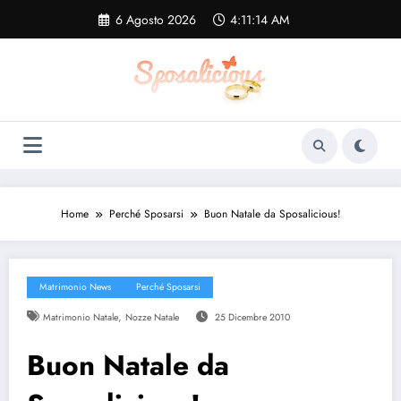
Vai
6 Agosto 2026
4:11:14 AM
al
contenuto
Home
Perché Sposarsi
Buon Natale da Sposalicious!
Matrimonio News
Perché Sposarsi
,
Matrimonio Natale
Nozze Natale
25 Dicembre 2010
Buon Natale da