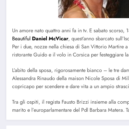
Un amore nato quattro anni fa in tv. E sabato scorso, 18
Beautiful
Daniel McVicar
, quest’anno sbarcato sull’I
Per i due, nozze nella chiesa di San Vittorio Martire 
ristorante Guido e il volo in Corsica per festeggiare la
L’abito della sposa, rigorosamente bianco – le tre dami
Alessandra Rinaudo della maison Nicole Sposa di Milano
copricapo per scendere e dare vita a un ampio strasc
Tra gli ospiti, il regista Fausto Brizzi insieme alla co
marito e l’europarlamentare del Pdl Barbara Matera. Ta