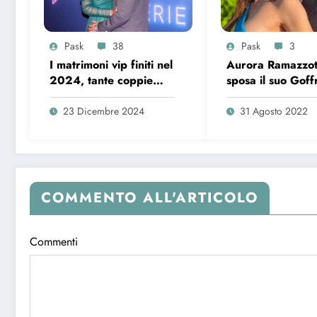
Pask
38
Pask
3
I matrimoni vip finiti nel
Aurora Ramazzot
2024, tante coppie
sposa il suo Gof
scoppiate
Matrimonio in vis
23 Dicembre 2024
31 Agosto 2022
COMMENTO ALL'ARTICOLO
Commenti