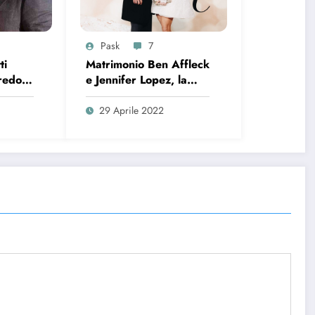
Pask
7
ti
Matrimonio Ben Affleck
fredo?
e Jennifer Lopez, la
ta
clausola
prematrimoniale fa
29 Aprile 2022
parlare