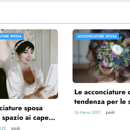
ATURE SPOSA
ACCONCIATURE SPOSA
onciature di
nza per le spose
pask
2021