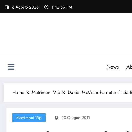
Vai
6 Agosto 2026
1:43:00 PM
al
contenuto
News
Ab
Home
Matrimoni Vip
Daniel McVicar ha detto sì: da Be
Matrimoni Vip
23 Giugno 2011