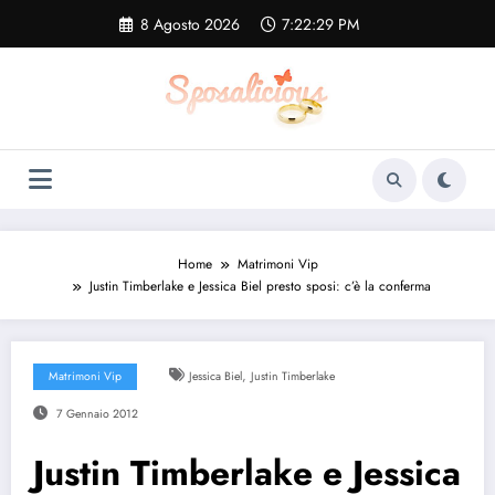
Vai
8 Agosto 2026
7:22:30 PM
al
contenuto
Home
Matrimoni Vip
Justin Timberlake e Jessica Biel presto sposi: c’è la conferma
,
Matrimoni Vip
Jessica Biel
Justin Timberlake
7 Gennaio 2012
Justin Timberlake e Jessica