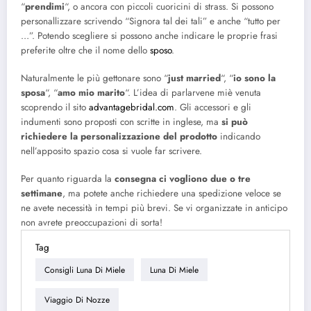
“
prendimi
“, o ancora con piccoli cuoricini di strass. Si possono
personallizzare scrivendo “Signora tal dei tali” e anche “tutto per
…”. Potendo scegliere si possono anche indicare le proprie frasi
preferite oltre che il nome dello
sposo
.
Naturalmente le più gettonare sono “
just married
“, “
io sono la
sposa
“, “
amo mio marito
“. L’idea di parlarvene miè venuta
scoprendo il sito
advantagebridal.com
. Gli accessori e gli
indumenti sono proposti con scritte in inglese, ma
si può
richiedere la personalizzazione del prodotto
indicando
nell’apposito spazio cosa si vuole far scrivere.
Per quanto riguarda la
consegna ci vogliono due o tre
settimane
, ma potete anche richiedere una spedizione veloce se
ne avete necessità in tempi più brevi. Se vi organizzate in anticipo
non avrete preoccupazioni di sorta!
Tag
Consigli Luna Di Miele
Luna Di Miele
Viaggio Di Nozze