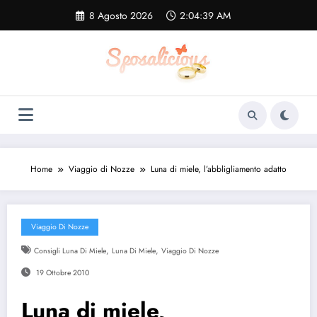
Vai
8 Agosto 2026
2:04:39 AM
al
contenuto
Home
Viaggio di Nozze
Luna di miele, l’abbligliamento adatto
Viaggio Di Nozze
,
,
Consigli Luna Di Miele
Luna Di Miele
Viaggio Di Nozze
19 Ottobre 2010
Luna di miele,