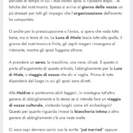
periodo di tempo in cui i due novelli sposi si riposano dopo… le
fatiche del matrimonio. Spesso si arriva al
giorno delle nozze
un
pò stressati per tutti gli impegni che l’
organizzazione
dell’evento
ha comportato.
O anche per la preoccupazione o l’ansia, si spera che vada tutto
bene, ma si teme di no. La
Luna di Miele
lascia tutto alle spalle, il
giorno del matrimonio è finito, gli ospiti magari rimangono al
ristorante, mentre gli sposi fuggono altrove.
A prendere un
aereo
, la macchina, una nave, chissà. E questo ci
porta all’argomento di questo articolo, l’abbigliamento per la
Luna
di Miele
, o
viaggio di nozze
che dir si voglia. Prima di tutto
dipenderà dal luogo in cui gli sposi sono diretti.
Alle
Maldive
si porteranno abiti leggeri, in montagna tutt’altro
genere di abbigliamento e lo stesso se si intende fare un
viaggio
di nozze culturale
, visitando luoghi come siti archeologici!
Questo per quanto riguarda invece la
biancheria intima
o altro
genere di abbigliamento c’è una vasta scelta.
Ci sono capi davvero carini con la scritta “
just married
” oppure