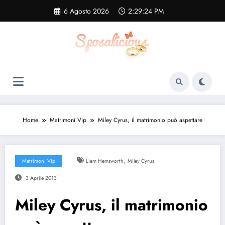
Vai
6 Agosto 2026
2:29:24 PM
al
contenuto
Home
Matrimoni Vip
Miley Cyrus, il matrimonio può aspettare
,
Matrimoni Vip
Liam Hemsworth
Miley Cyrus
3 Aprile 2013
Miley Cyrus, il matrimonio