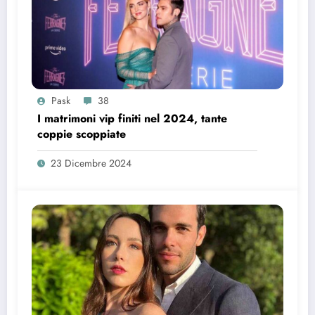
Pask
38
I matrimoni vip finiti nel 2024, tante
coppie scoppiate
23 Dicembre 2024