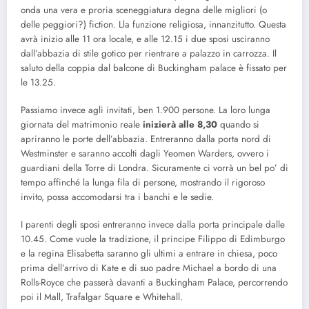
onda una vera e proria sceneggiatura degna delle migliori (o
delle peggiori?) fiction. Lla funzione religiosa, innanzitutto. Questa
avrà inizio alle 11 ora locale, e alle 12.15 i due sposi usciranno
dall’abbazia di stile gotico per rientrare a palazzo in carrozza. Il
saluto della coppia dal balcone di Buckingham palace è fissato per
le 13.25.
Passiamo invece agli invitati, ben 1.900 persone. La loro lunga
giornata del matrimonio reale
inizierà alle 8,30
quando si
apriranno le porte dell’abbazia. Entreranno dalla porta nord di
Westminster e saranno accolti dagli Yeomen Warders, ovvero i
guardiani della Torre di Londra. Sicuramente ci vorrà un bel po’ di
tempo affinché la lunga fila di persone, mostrando il rigoroso
invito, possa accomodarsi tra i banchi e le sedie.
I parenti degli sposi entreranno invece dalla porta principale dalle
10.45. Come vuole la tradizione, il principe Filippo di Edimburgo
e la regina Elisabetta saranno gli ultimi a entrare in chiesa, poco
prima dell’arrivo di Kate e di suo padre Michael a bordo di una
Rolls-Royce che passerà davanti a Buckingham Palace, percorrendo
poi il Mall, Trafalgar Square e Whitehall.