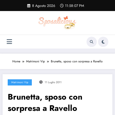
Vai
8 Agosto 2026
11:58:07 PM
al
contenuto
Home
Matrimoni Vip
Brunetta, sposo con sorpresa a Ravello
Matrimoni Vip
11 Luglio 2011
Brunetta, sposo con
sorpresa a Ravello