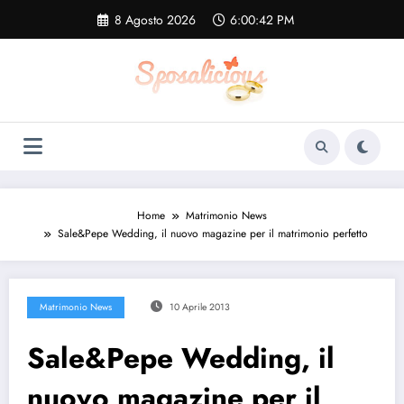
Vai
8 Agosto 2026
6:00:42 PM
al
contenuto
Home
Matrimonio News
Sale&Pepe Wedding, il nuovo magazine per il matrimonio perfetto
Matrimonio News
10 Aprile 2013
Sale&Pepe Wedding, il
nuovo magazine per il