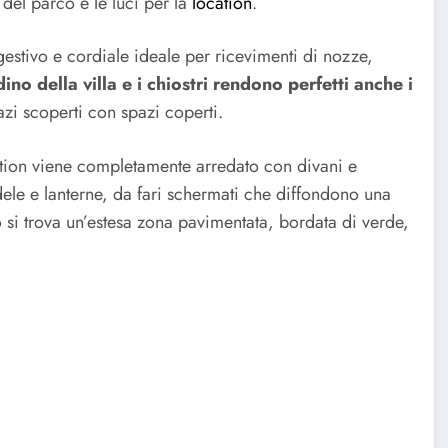
del parco e le luci per la
location
.
gestivo e cordiale ideale per ricevimenti di nozze,
no della villa e i chiostri rendono perfetti anche i
zi scoperti con spazi coperti.
cation viene completamente arredato con divani e
ele e lanterne, da fari schermati che diffondono una
o si trova un’estesa zona pavimentata, bordata di verde,