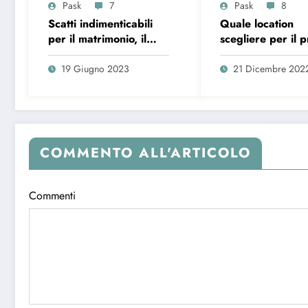
Pask
7
Pask
8
Scatti indimenticabili
Quale location
per il matrimonio, il
scegliere per il 
segreto per foto
matrimonio?
originali
19 Giugno 2023
21 Dicembre 202
COMMENTO ALL'ARTICOLO
Commenti