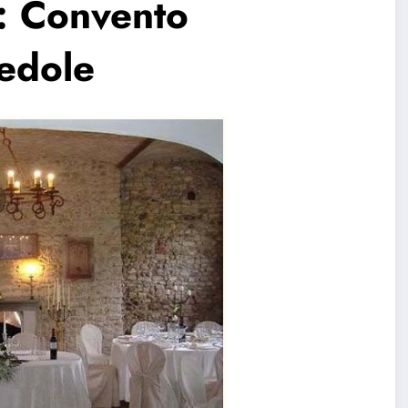
o: Convento
Medole