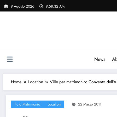
Vai
9 Agosto 2026
9:58:33 AM
al
contenuto
News
Ab
Home
Location
Ville per matrimonio: Convento dell’
Foto Matrimonio
Location
22 Marzo 2011