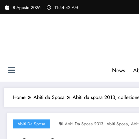
Vai
8 Agosto 2026
11:44:43 AM
al
contenuto
News
Ab
Home
Abiti da Sposa
Abiti da sposa 2013, collezion
,
,
Abiti Da Sposa
Abiti Da Sposa 2013
Abiti Sposa
Abit