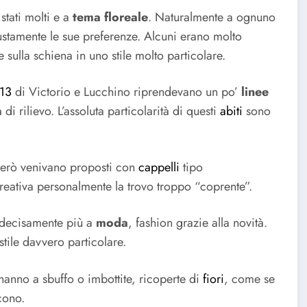
tati molti e a
tema floreale
. Naturalmente a ognuno
iustamente le sue preferenze. Alcuni erano molto
 sulla schiena in uno stile molto particolare.
013
di Victorio e Lucchino riprendevano un po’
linee
i rilievo. L’assoluta particolarità di questi
abiti
sono
 però venivano proposti con
cappelli
tipo
creativa personalmente la trovo troppo “coprente”.
e decisamente più a
moda
, fashion grazie alla novità.
 stile davvero particolare.
 hanno a sbuffo o imbottite, ricoperte di
fiori
, come se
scono.