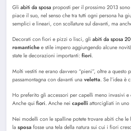
Gli
abiti da sposa
proposti per il prossimo 2013 sono s
piace il suo, nel senso che tra tutti ogni persona ha g
semplici e lineari, con scollature sul davanti, ma anche
Decorati con fiori e pizzi o lisci, gli
abiti da sposa 2
romantiche
e stile impero aggiungendo alcune novità d
state le decorazioni importanti:
fiori
.
Molti vestiti ne erano davvero “pieni”, oltre a questo
passamontagna con davanti una
veletta
. Se l’idea è 
Ho preferito gli accessori per capelli meno invasivi 
Anche qui
fiori
. Anche nei
capelli
attorcigliati in uno
Nei modelli con le spalline potete trovare abiti che le
la
sposa
fosse una tela della natura sui cui i fiori cre