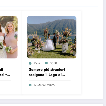
Pask
1058
di
Sempre più stranieri
ci tra
scelgono il Lago di
posa e
Como per il loro
poso?
matrimonio
17 Marzo 2026