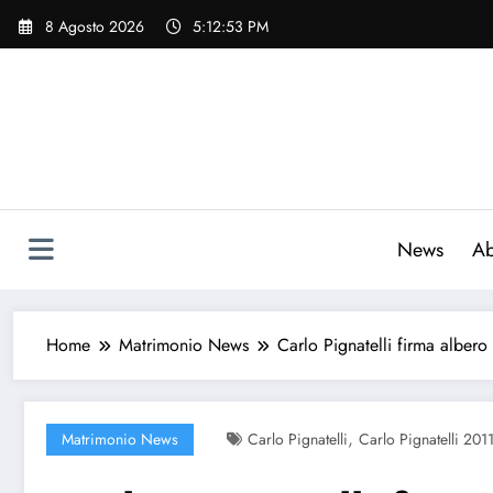
Vai
8 Agosto 2026
5:12:54 PM
al
contenuto
News
Ab
Home
Matrimonio News
Carlo Pignatelli firma albero
,
Matrimonio News
Carlo Pignatelli
Carlo Pignatelli 201