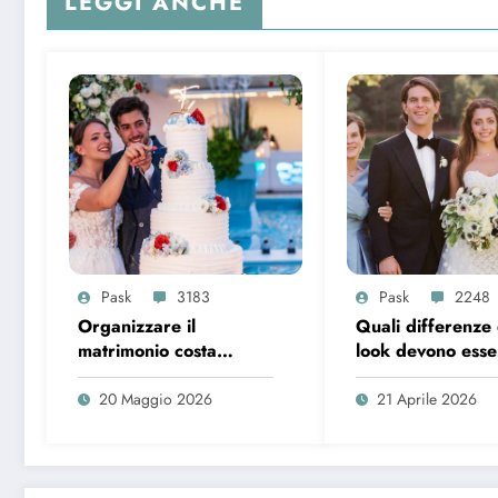
LEGGI ANCHE
Pask
3183
Pask
2248
Organizzare il
Quali differenze 
matrimonio costa
look devono esser
sempre di più, ecco i
la madre della s
dati del 2026
la madre dello s
20 Maggio 2026
21 Aprile 2026