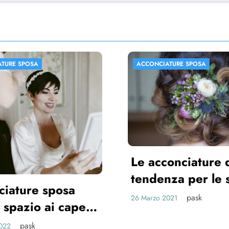
CIATURE SPOSA
ACCONCIATURE SPOSA
cconciature di
enza per le spose
1
pask
o 2021