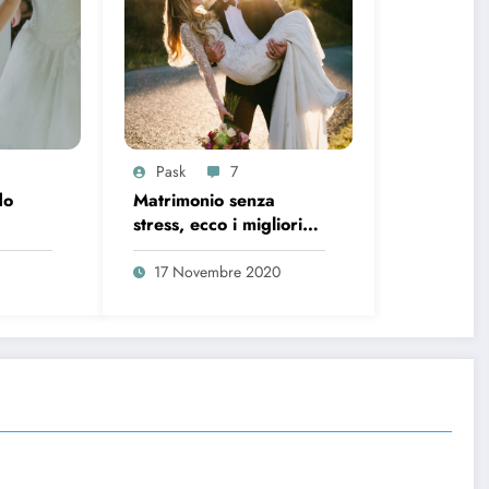
Pask
7
do
Matrimonio senza
stress, ecco i migliori
roprie
consigli da seguire
17 Novembre 2020