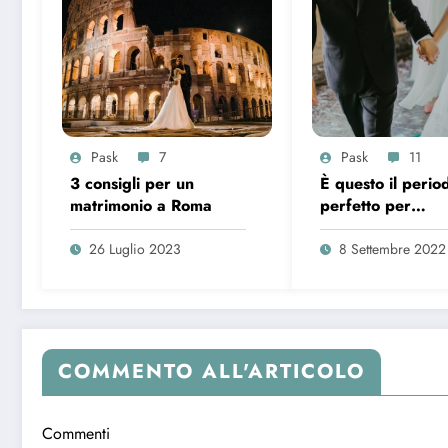
Pask
7
Pask
11
3 consigli per un
È questo il perio
matrimonio a Roma
perfetto per
organizzare le p
nozze?
26 Luglio 2023
8 Settembre 2022
COMMENTO ALL'ARTICOLO
Commenti