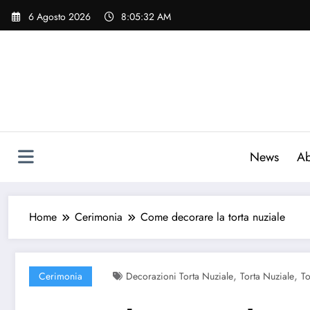
Vai
6 Agosto 2026
8:05:33 AM
al
contenuto
News
Ab
Home
Cerimonia
Come decorare la torta nuziale
,
,
Cerimonia
Decorazioni Torta Nuziale
Torta Nuziale
To