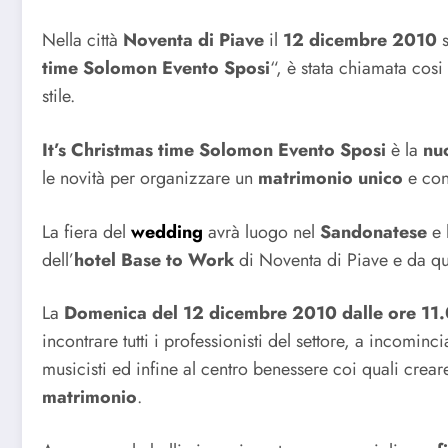
Nella città
Noventa di Piave
il
12 dicembre 2010
s
time Solomon Evento Sposi
“, è stata chiamata cosi
stile.
It’s Christmas time Solomon Evento Sposi
è la
nu
le novità per organizzare un
matrimonio unico
e co
La fiera del
wedding
avrà luogo nel
Sandonatese
e 
dell’
hotel Base to Work
di Noventa di Piave e da q
La
Domenica del 12 dicembre 2010 dalle ore 11.
incontrare tutti i professionisti del settore, a incominci
musicisti ed infine al centro benessere coi quali crear
matrimonio
.