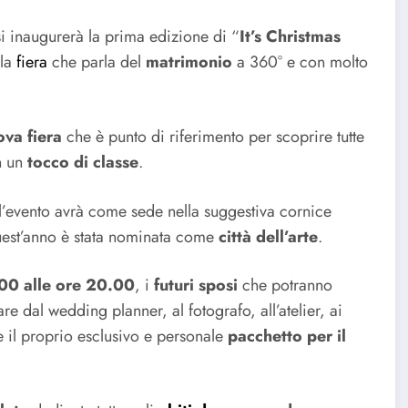
i inaugurerà la prima edizione di “
It’s Christmas
 la
fiera
che parla del
matrimonio
a 360° e con molto
ova fiera
che è punto di riferimento per scoprire tutte
n un
tocco di classe
.
l’evento avrà come sede nella suggestiva cornice
uest’anno è stata nominata come
città dell’arte
.
00 alle ore 20.00
, i
futuri sposi
che potranno
are dal wedding planner, al fotografo, all’atelier, ai
e il proprio esclusivo e personale
pacchetto per il