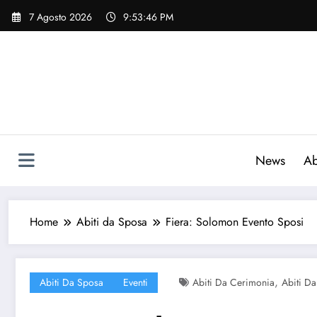
Vai
7 Agosto 2026
9:53:47 PM
al
contenuto
News
Ab
Home
Abiti da Sposa
Fiera: Solomon Evento Sposi
,
Abiti Da Sposa
Eventi
Abiti Da Cerimonia
Abiti D