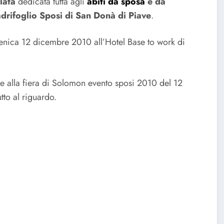
ilata
dedicata tutta agli
abiti da sposa
e da
drifoglio Sposi di San Donà di Piave
.
enica 12 dicembre 2010 all’Hotel Base to work di
re alla fiera di Solomon evento sposi 2010 del 12
tto al riguardo.