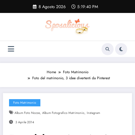
Vai
8 Agosto 2026
5:19:40 PM
al
contenuto
Home
Foto Matrimonio
Foto del matrimonio, 3 idee divertenti da Pinterest
Foto Matrimonio
,
,
Album Foto Nozze
Album Fotografico Matrimonio
Instagram
3 Aprile 2014