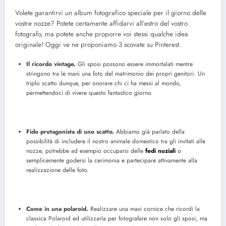
Volete garantirvi un album fotografico speciale per il giorno delle
vostre nozze? Potete certamente affidarvi all’estro del vostro
fotografo, ma potete anche proporre voi stessi qualche idea
originale! Oggi ve ne proponiamo 3 scovate su Pinterest.
Il ricordo vintage.
Gli sposi possono essere immortalati mentre
stringono tra le mani una foto del matrimonio dei propri genitori. Un
triplo scatto dunque, per onorare chi ci ha messi al mondo,
permettendoci di vivere questo fantastico giorno.
Fido protagonista di uno scatto.
Abbiamo già parlato della
possibilità di includere il nostro animale domestico tra gli invitati alle
nozze, potrebbe ad esempio occuparsi delle
fedi nuziali
o
semplicemente godersi la cerimonia e partecipare attivamente alla
realizzazione delle foto.
Come in una polaroid.
Realizzare una maxi cornice che ricordi la
classica Polaroid ed utilizzarla per fotografare non solo gli sposi, ma