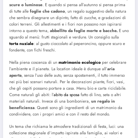
scure o luminose
. E quando si pensa all’autunno si pensa prima
di tutte alle
foglie che cadono
, un regalo suggestivo della natura
che sembra disegnare un dipinto, fatto di zucche, e gradazioni di
colori terreni. Gli allestimenti e i fiori non possono non ispirarsi
intorno a questo tema,
abbellito da foglie morte e bacche.
E uno
sguardo al menù: frutti stagionali e verdure. Un consiglio sulla
torta nuziale
: al gusto cioccolato al peperoncino, oppure scuro e
fondente, con fichi freschi.
Nella piena coscenza di un
matrimonio ecologico
per celebrare
l’ambiente e il pianeta. La location ideale è dunque all’
aria
aperta
, senza l’uso delle auto, senza spostamenti, il tutto immerso
nei più bei scenari naturali. Per le decorazioni piante, fiori, vasi,
che gli ospiti possano portare a casa. Menu bio e carta riciclabile.
Come naturali gli abiti: l’
abito da sposa
fatto di lino, seta o altri
materiali naturali. Invece di una bomboniera,
un regalo in
beneficienza
. Questi sono gli ingredienti di un matrimonio da
condividere, con i propri amici e con il resto del mondo.
Un tema che richiama le atmosfere tradizionali di festa, luci: una
collezione stagionale d’impatto ispirata alla famiglia, ai valori e