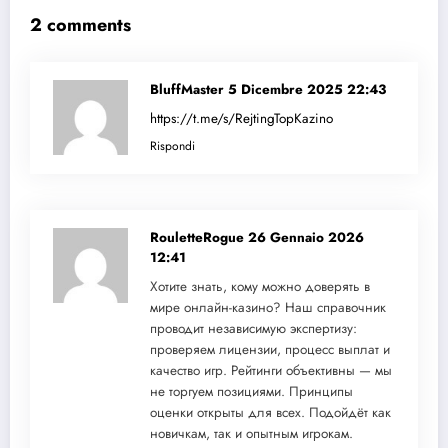
2 comments
BluffMaster
5 Dicembre 2025 22:43
https://t.me/s/RejtingTopKazino
Rispondi
RouletteRogue
26 Gennaio 2026
12:41
Хотите знать, кому можно доверять в
мире онлайн-казино? Наш справочник
проводит независимую экспертизу:
проверяем лицензии, процесс выплат и
качество игр. Рейтинги объективны — мы
не торгуем позициями. Принципы
оценки открыты для всех. Подойдёт как
новичкам, так и опытным игрокам.