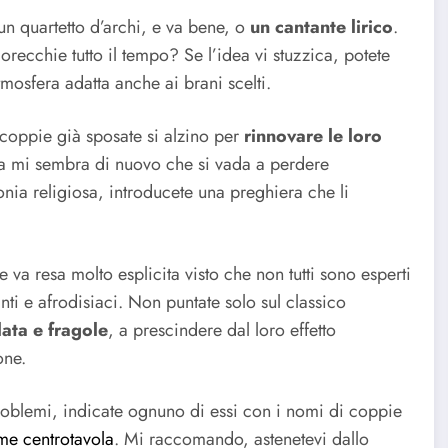
n quartetto d’archi, e va bene, o
un cantante lirico
.
recchie tutto il tempo? Se l’idea vi stuzzica, potete
tmosfera adatta anche ai brani scelti.
 coppie già sposate si alzino per
rinnovare le loro
ma mi sembra di nuovo che si vada a perdere
monia religiosa, introducete una preghiera che li
e va resa molto esplicita visto che non tutti sono esperti
anti e afrodisiaci. Non puntate solo sul classico
lata e fragole
, a prescindere dal loro effetto
one.
problemi, indicate ognuno di essi con i nomi di coppie
me centrotavola
. Mi raccomando, astenetevi dallo