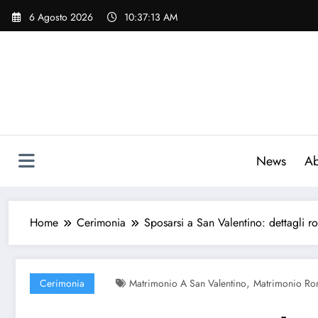
Vai
6 Agosto 2026
10:37:14 AM
al
contenuto
News
Ab
Home
Cerimonia
Sposarsi a San Valentino: dettagli r
,
Cerimonia
Matrimonio A San Valentino
Matrimonio Ro