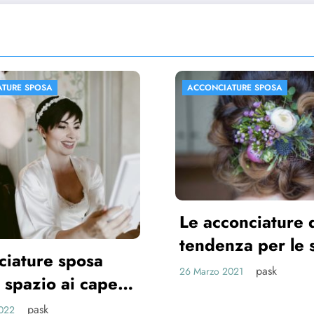
CIATURE SPOSA
ACCONCIATURE SPOSA
cconciature di
enza per le spose
1
pask
o 2021