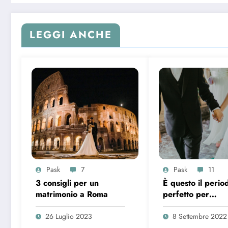
LEGGI ANCHE
Pask
7
Pask
11
3 consigli per un
È questo il perio
matrimonio a Roma
perfetto per
organizzare le p
nozze?
26 Luglio 2023
8 Settembre 2022