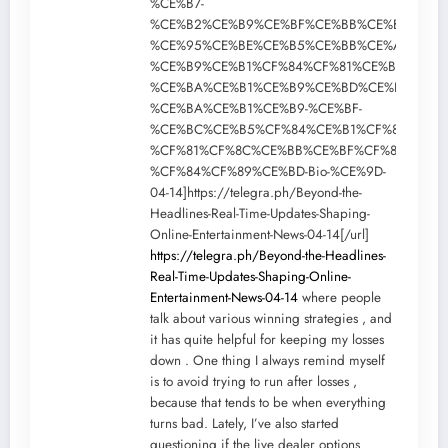
%CE%B7-
%CE%B2%CE%B9%CE%BF%CE%BB%CE%BF%CE%B
%CE%95%CE%BE%CE%B5%CE%BB%CE%AF%CE%B
%CE%B9%CE%B1%CF%84%CF%81%CE%B9%CE%B
%CE%BA%CE%B1%CE%B9%CE%BD%CE%BF%CF%
%CE%BA%CE%B1%CE%B9-%CE%BF-
%CE%BC%CE%B5%CF%84%CE%B1%CF%83%CF%8
%CF%81%CF%8C%CE%BB%CE%BF%CF%82-
%CF%84%CF%89%CE%BD-Bio-%CE%9D-
04-14]https://telegra.ph/Beyond-the-
Headlines-Real-Time-Updates-Shaping-
Online-Entertainment-News-04-14[/url]
https://telegra.ph/Beyond-the-Headlines-
Real-Time-Updates-Shaping-Online-
Entertainment-News-04-14
where people
talk about various winning strategies , and
it has quite helpful for keeping my losses
down . One thing I always remind myself
is to avoid trying to run after losses ,
because that tends to be when everything
turns bad. Lately, I’ve also started
questioning if the live dealer options