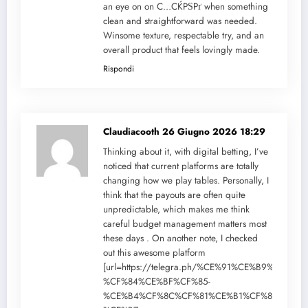
an eye on on С…СЌРЅРґ when something
clean and straightforward was needed.
Winsome texture, respectable try, and an
overall product that feels lovingly made.
Rispondi
Claudiacooth
26 Giugno 2026 18:29
Thinking about it, with digital betting, I’ve
noticed that current platforms are totally
changing how we play tables. Personally, I
think that the payouts are often quite
unpredictable, which makes me think
careful budget management matters most
these days . On another note, I checked
out this awesome platform
[url=https://telegra.ph/%CE%91%CE%B9%CF%8
%CF%84%CE%BF%CF%85-
%CE%B4%CF%8C%CF%81%CE%B1%CF%84%CE%B