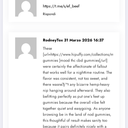
https://t.me/s/ef_beef
Rispondi
RodneyTox
31 Marzo 2026 16:37
These
[url=https://www.hipuffy.com/collections/mood-
gummies ]mood thc cbd gummies[/url]
were certainly the affectionate of fallout
that works well for a nighttime routine. The
flavor was consistent, not too sweet, and
there wasnвЂ™t any bizarre hemp-heavy
nip hanging around afterward. They also
befitting perfectly as put one’s feet up
gummies because the overall vibe felt
together quiet and easygoing. As anyone
browsing be in the land of nod gummies,
this thoughtful of result makes sanity too
because it pairs definitely nicely with a