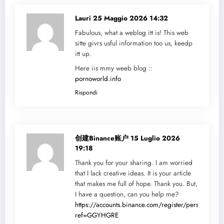
Lauri
25 Maggio 2026 14:32
Fabulous, what a weblog itt is! This web
sitte givrs usful information too us, keedp
itt up.
Here iis mmy weeb blog ::
pornoworld.info
Rispondi
创建Binance账户
15 Luglio 2026
19:18
Thank you for your sharing. I am worried
that I lack creative ideas. It is your article
that makes me full of hope. Thank you. But,
I have a question, can you help me?
https://accounts.binance.com/register/person?
ref=GGYHGRE