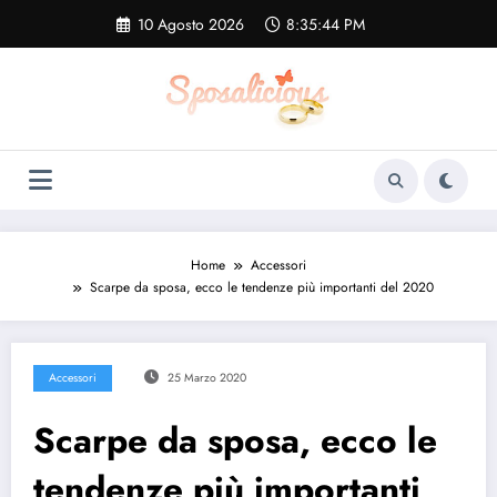
Vai
10 Agosto 2026
8:35:45 PM
al
contenuto
Home
Accessori
Scarpe da sposa, ecco le tendenze più importanti del 2020
Accessori
25 Marzo 2020
Scarpe da sposa, ecco le
tendenze più importanti