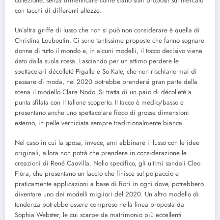
collezione, senza dimenticare come siano stati proposti sul mercato
con tacchi di differenti altezze.
Un’altra griffe di lusso che non si può non considerare è quella di
Christina Louboutin. Ci sono tantissime proposte che fanno sognare
donne di tutto il mondo e, in alcuni modelli, il tocco decisivo viene
dato dalla suola rossa. Lasciando per un attimo perdere le
spettacolari décolleté Pigalle e So Kate, che non rischiano mai di
passare di moda, nel 2020 potrebbe prendersi gran parte della
scena il modello Clare Nodo. Si tratta di un paio di décolleté a
punta sfilata con il tallone scoperto. Il tacco è medio/basso e
presentano anche uno spettacolare fioco di grosse dimensioni
esterno, in pelle verniciata sempre tradizionalmente bianca.
Nel caso in cui la sposa, invece, ami abbinare il lusso con le idee
originali, allora non potrà che prendere in considerazione le
creazioni di René Caovilla. Nello specifico, gli ultimi sandali Cleo
Flora, che presentano un laccio che finisce sul polpaccio e
praticamente applicazioni a base di fiori in ogni dove, potrebbero
diventare uno dei modelli migliori del 2020. Un altro modello di
tendenza potrebbe essere compreso nella linea proposta da
Sophia Webster, le cui scarpe da matrimonio più eccellenti