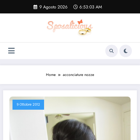
Vai
9 Agosto 2026
6:53:04 AM
al
contenuto
Home
acconciature nozze
9 Ottobre 2012