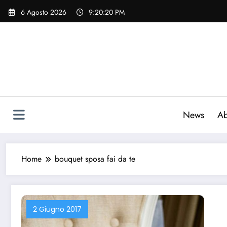
Vai
6 Agosto 2026
9:20:21 PM
al
contenuto
News
Ab
Home
bouquet sposa fai da te
2 Giugno 2017