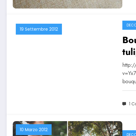
DECO
19 Settembre 2012
Bou
tul
http:
v=Yx7
bouque
1 
10 Marzo 2012
DECO