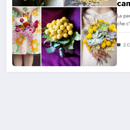
ca
La pa
che c'
2 