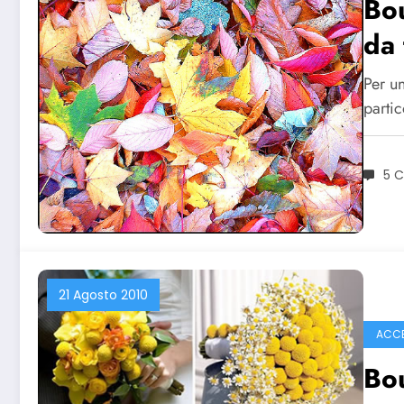
Bou
da 
Per u
partic
5 
21 Agosto 2010
ACCE
Bou