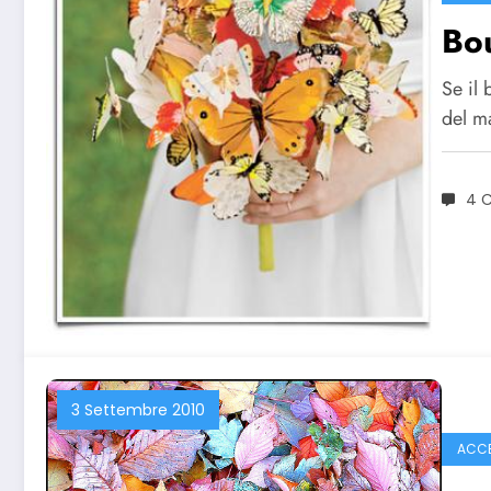
Bou
Se il 
del m
4 
3 Settembre 2010
ACCE