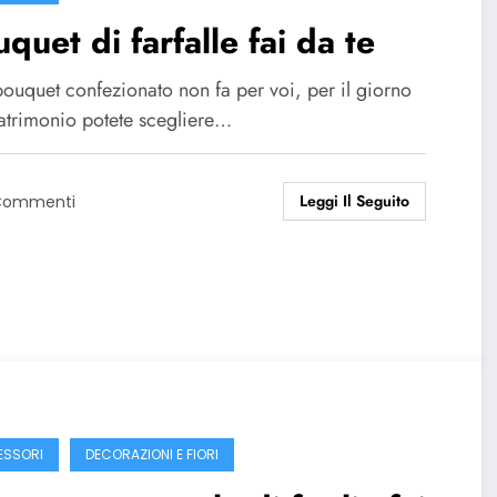
quet di farfalle fai da te
bouquet confezionato non fa per voi, per il giorno
atrimonio potete scegliere…
Leggi Il Seguito
Commenti
SSORI
DECORAZIONI E FIORI