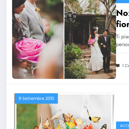
Noz
fio
Ti pia
perso
1 
9 Settembre 2010
ACCE