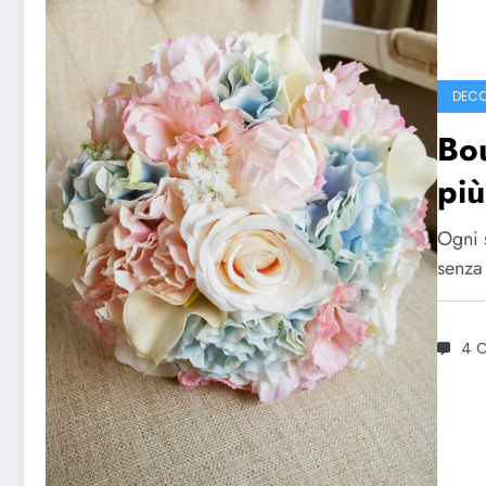
DECO
Bou
più
Ogni s
senza
4 