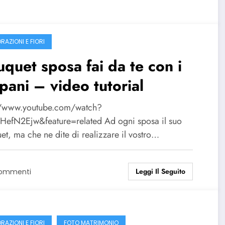
RAZIONI E FIORI
quet sposa fai da te con i
ipani – video tutorial
//www.youtube.com/watch?
HefN2Ejw&feature=related Ad ogni sposa il suo
t, ma che ne dite di realizzare il vostro…
Leggi Il Seguito
Commenti
RAZIONI E FIORI
FOTO MATRIMONIO