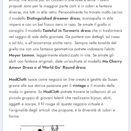
proposti sono per la maggior parte corti e in colori e fantasie
diverse, ma tutti in stile retro. Personalmente ho trovato molto carino
il modello
Distinguished dreamer dress
, monospalla in stile
impero e con un bel fiocco nero in raso. Se amate il giallo vi
consiglio il modello
Tasteful in Turmeric dress
che vi trasformerà
nel raggio di sole della giornata. Da portare con dettagli sul rosso
o sul blu, o all’occorrenza anche nero. Sempre nelle tonalità del
giallo ma con una fantasia geometrica potrete indossare l’abito
Meyer Lemon
, leggermente elasticizzato in vita. Se amate gli
abiti con fantasie originali, date un’occhiata al modello
Ma Cherry
Amour Dress o al World Go’ Round dress
.
ModCloth
nasce come negozio on line creato e gestito da Susan
grazie alla sua storica passione per il
vintage
e il mondo della
moda in genere. Su
ModCloth
potrete trovare le collezioni di un
piccolo gruppo di giovani talenti che realizzano bijoux, abiti,
oggetti e scarpe. Il fil rouge di questo negozio virtuale è
l’originalità degli articoli che propone, e la diversità di colori e
forme.