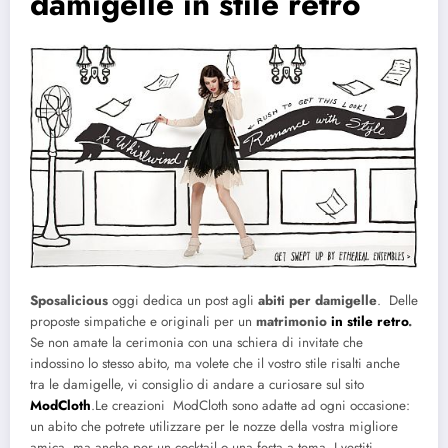
damigelle in stile retro
Sposalicious
oggi dedica un post agli
abiti per damigelle
. Delle
proposte simpatiche e originali per un
matrimonio
in stile retro
.
Se non amate la cerimonia con una schiera di invitate che
indossino lo stesso abito, ma volete che il vostro stile risalti anche
tra le damigelle, vi consiglio di andare a curiosare sul sito
ModCloth
.
Le creazioni ModCloth sono adatte ad ogni occasione:
un abito che potrete utilizzare per le nozze della vostra migliore
amica, ma anche per un cocktail o una festa a tema. I vestiti