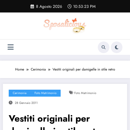
Vai
8 Agosto 2026
10:53:24 PM
al
contenuto
Home
Cerimonia
Vestiti originali per damigelle in stile retro
Cerimonia
Foto Matrimonio
Foto Matrimonio
28 Gennaio 2011
Vestiti originali per