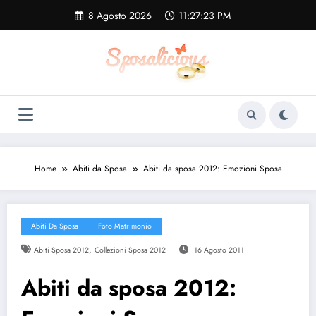
Vai
8 Agosto 2026
11:27:24 PM
al
contenuto
Home
Abiti da Sposa
Abiti da sposa 2012: Emozioni Sposa
Abiti Da Sposa
Foto Matrimonio
,
Abiti Sposa 2012
Collezioni Sposa 2012
16 Agosto 2011
Abiti da sposa 2012: