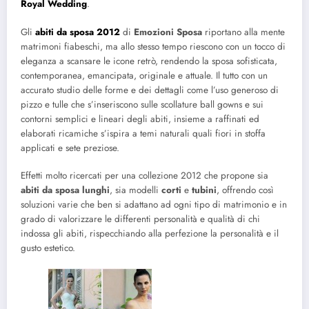
Royal Wedding
.
Gli
abiti da sposa 2012
di
Emozioni Sposa
riportano alla mente
matrimoni fiabeschi, ma allo stesso tempo riescono con un tocco di
eleganza a scansare le icone retrò, rendendo la sposa sofisticata,
contemporanea, emancipata, originale e attuale. Il tutto con un
accurato studio delle forme e dei dettagli come l’uso generoso di
pizzo e tulle che s’inseriscono sulle scollature ball gowns e sui
contorni semplici e lineari degli abiti, insieme a raffinati ed
elaborati ricamiche s’ispira a temi naturali quali fiori in stoffa
applicati e sete preziose.
Effetti molto ricercati per una collezione 2012 che propone sia
abiti da sposa lunghi
, sia modelli
corti
e
tubini
, offrendo così
soluzioni varie che ben si adattano ad ogni tipo di matrimonio e in
grado di valorizzare le differenti personalità e qualità di chi
indossa gli abiti, rispecchiando alla perfezione la personalità e il
gusto estetico.