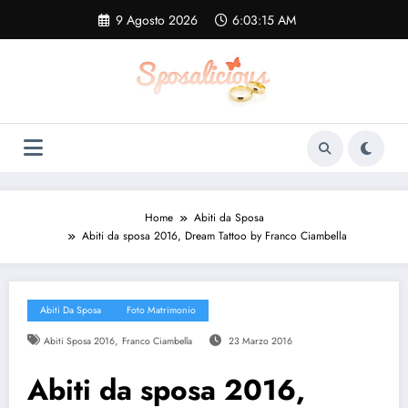
Vai
9 Agosto 2026
6:03:16 AM
al
contenuto
Home
Abiti da Sposa
Abiti da sposa 2016, Dream Tattoo by Franco Ciambella
Abiti Da Sposa
Foto Matrimonio
,
Abiti Sposa 2016
Franco Ciambella
23 Marzo 2016
Abiti da sposa 2016,