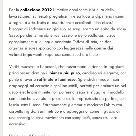
Per la
collezione 2012
il motivo dominante è la cura della
lavorazione: su tessuti pregiatissimi e sontuosi si dipanano ricami
a regola d’arte, frutto di maestraenze eccellenti. Non ci sarà
bisogno di indossare un gioiello, se sceglieremo un abito da sposa
Saab, perché la mirabile realizzazione dello scollo sostituisce
egregiamente qualunque pendente. Taffetà di seta, chiffon,
organza si sovrappongono con leggerezza nelle
gonne dai
volumi importanti
, vaporose come zucchero filato.
Vestiti maestosi e fiabeschi, che trasformano le donne in raggianti
principesse: domina il
bianco più puro
, candido ed elegante, con
punte di avorio
raffinato e luminoso
. Splendidi i modelli con
drappeggi sul corpetto e spalline sottili, perfetti per esaltare un bel
decolléte; le più minute non potranno lasciarsi sfuggire il modello
con maniche lavorate in pizzo e scollo impreziosito da perline, con
fascia sotto il seno. Estremamente glamour e moderno l’abito con
corpetto rigido, asimmetrico e drappeggiato: come il guscio di
una conchiglia crea movimento con semplicità, senza risultare
eccessivo.