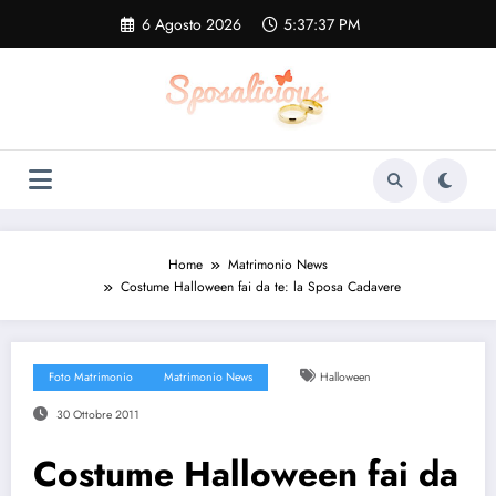
Vai
6 Agosto 2026
5:37:38 PM
al
contenuto
Home
Matrimonio News
Costume Halloween fai da te: la Sposa Cadavere
Foto Matrimonio
Matrimonio News
Halloween
30 Ottobre 2011
Costume Halloween fai da