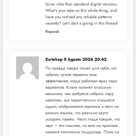
fairer vibe than standard digital versions.
What’s your take on this whole thing, and
have you noticed any reliable patterns
recently? Let’s start a going in this thread!
Rispondi
Esrtekep
5 Agosto 2026 20:42
По правде говоря понял для себя, что
зубрить чужие термины еще
эффективнее, когда работают враз пара
вариантов. Кстати погонял классную
механику: там требуется собрать пару
карточек, где параллельно слышится
аудио, отображается картинка и текст на
разных языках, что реально круто
ускорить память. Часто люди говорят, что
звук — это лишнее, но мне на практике
кажется полностью по-другому. Плюс ко