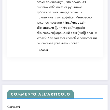
всему подчеркнуть, что подобная
система избавляет от рутинной
зубрежки, хотя иногда устаешь
привыкнуть к интерфейсу. Интересно,
тоже тестировали
https://magazin-
diplomov.ru
([url=https://magazin-
diplomov.ru]корейский язык[/url]) в таких
играх? Как вам этот способ и помогает ли
он быстрее усваивать слова?
Rispondi
COMMENTO ALL'ARTICOLO
Commenti