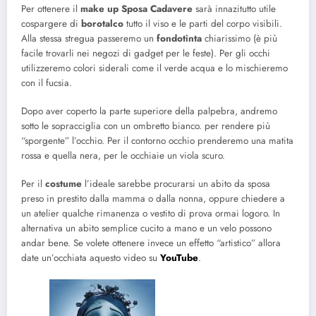
Per ottenere il
make up
Sposa Cadavere
sarà innazitutto utile
cospargere di
borotalco
tutto il viso e le parti del corpo visibili.
Alla stessa stregua passeremo un
fondotinta
chiarissimo (è più
facile trovarli nei negozi di gadget per le feste). Per gli occhi
utilizzeremo colori siderali come il verde acqua e lo mischieremo
con il fucsia.
Dopo aver coperto la parte superiore della palpebra, andremo
sotto le sopracciglia con un ombretto bianco. per rendere più
“sporgente” l’occhio. Per il contorno occhio prenderemo una matita
rossa e quella nera, per le occhiaie un viola scuro.
Per il
costume
l’ideale sarebbe procurarsi un abito da sposa
preso in prestito dalla mamma o dalla nonna, oppure chiedere a
un atelier qualche rimanenza o vestito di prova ormai logoro. In
alternativa un abito semplice cucito a mano e un velo possono
andar bene. Se volete ottenere invece un effetto “artistico” allora
date un’occhiata aquesto video su
YouTube
.