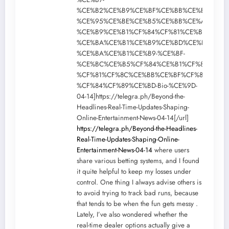
%CE%B2%CE%B9%CE%BF%CE%BB%CE%BF%CE%B
%CE%95%CE%BE%CE%B5%CE%BB%CE%AF%CE%B
%CE%B9%CE%B1%CF%84%CF%81%CE%B9%CE%B
%CE%BA%CE%B1%CE%B9%CE%BD%CE%BF%CF%
%CE%BA%CE%B1%CE%B9-%CE%BF-
%CE%BC%CE%B5%CF%84%CE%B1%CF%83%CF%8
%CF%81%CF%8C%CE%BB%CE%BF%CF%82-
%CF%84%CF%89%CE%BD-Bio-%CE%9D-
04-14]https://telegra.ph/Beyond-the-
Headlines-Real-Time-Updates-Shaping-
Online-Entertainment-News-04-14[/url]
https://telegra.ph/Beyond-the-Headlines-
Real-Time-Updates-Shaping-Online-
Entertainment-News-04-14
where users
share various betting systems, and I found
it quite helpful to keep my losses under
control. One thing I always advise others is
to avoid trying to track bad runs, because
that tends to be when the fun gets messy .
Lately, I’ve also wondered whether the
real-time dealer options actually give a