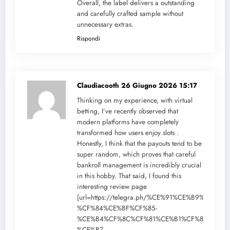
Overall, the label delivers a outstanding
and carefully crafted sample without
unnecessary extras.
Rispondi
Claudiacooth
26 Giugno 2026 15:17
Thinking on my experience, with virtual
betting, I’ve recently observed that
modern platforms have completely
transformed how users enjoy slots .
Honestly, I think that the payouts tend to be
super random, which proves that careful
bankroll management is incredibly crucial
in this hobby. That said, I found this
interesting review page
[url=https://telegra.ph/%CE%91%CE%B9%CF%8
%CF%84%CE%BF%CF%85-
%CE%B4%CF%8C%CF%81%CE%B1%CF%84%CE%B
%CE%B7-