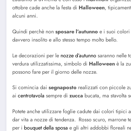
ottobre cade anche la festa di
Halloween
, tipicamen
alcuni anni.
Quindi perchè non
sposare l’autunno
e i suoi color
davvero insolito e allo stesso tempo molto bello.
Le decorazioni per le
nozze d’autunno
saranno nelle to
verdura utilizzatissima, simbolo di
Halloween
è la zu
possono fare per il giorno delle nozze.
Si comincia dai
segnaposto
realizzati con piccole zu
ai
centrotavola
sempre di
zucca
bucata, ma stavolta 
Potete anche utilizzare foglie cadute dai colori tipici au
dar vita a nozze di tendenza. Rosso scuro, marrone ten
per i
bouquet della sposa
e gli altri addobbi floreali 