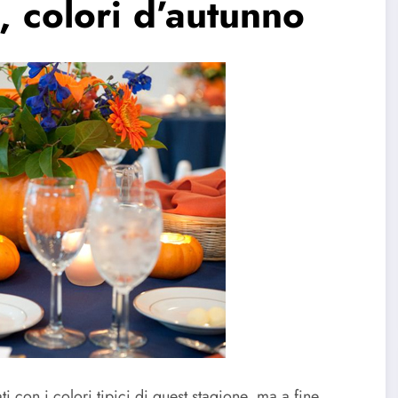
 colori d’autunno
i con i colori tipici di quest stagione, ma a fine