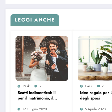
LEGGI ANCHE
Pask
7
Pask
6
Scatti indimenticabili
Idee regalo per l
per il matrimonio, il
degli sposi
segreto per foto
originali
19 Giugno 2023
6 Aprile 2023