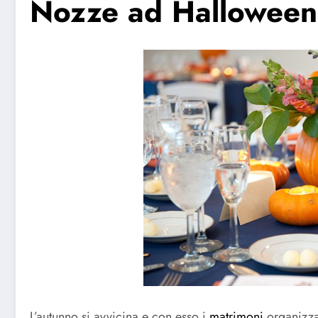
Nozze ad Halloween,
L’autunno si avvicina e con esso i
matrimoni
organizzat