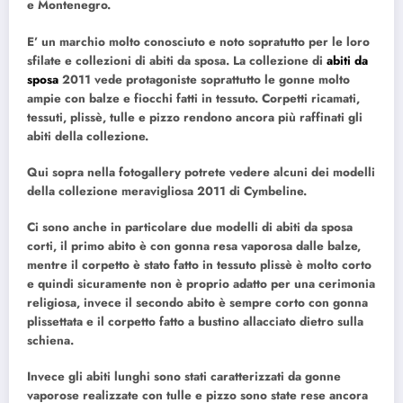
e Montenegro.
E’ un
marchio molto conosciuto e noto
sopratutto per le loro
sfilate e collezioni di abiti da sposa.
La collezione di
abiti da
sposa
2011
vede protagoniste soprattutto le
gonne molto
ampie con balze e fiocchi fatti in tessuto.
Corpetti ricamati
,
tessuti, plissè, tulle e pizzo rendono ancora più
raffinati gli
abiti della collezione.
Qui sopra nella fotogallery potrete vedere alcuni dei modelli
della collezione meravigliosa 2011 di Cymbeline.
Ci sono anche
in particolare due modelli di abiti da sposa
corti
,
il primo abito è con
gonna resa vaporosa dalle balze
,
mentre il
corpetto è stato fatto in tessuto plissè è molto corto
e quindi sicuramente non è proprio adatto per una cerimonia
religiosa, invece
il secondo abito è sempre corto con gonna
plissettata e il corpetto fatto a bustino allacciato dietro sulla
schiena.
Invece
gli abiti lunghi sono stati caratterizzati da gonne
vaporose realizzate con tulle e pizzo sono state rese ancora