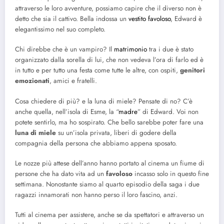
attraverso le loro avventure, possiamo capire che il diverso non è
detto che sia il cattivo. Bella indossa un
vestito favoloso
, Edward è
elegantissimo nel suo completo.
Chi direbbe che è un vampiro? Il
matrimonio
tra i due è stato
organizzato dalla sorella di lui, che non vedeva l’ora di farlo ed è
in tutto e per tutto una festa come tutte le altre, con ospiti,
genitori
emozionati
, amici e fratelli.
Cosa chiedere di più? e la luna di miele? Pensate di no? C’è
anche quella, nell’isola di Esme, la “
madre
” di Edward. Voi non
potete sentirlo, ma ho sospirato. Che bello sarebbe poter fare una
luna di miele
su un’isola privata, liberi di godere della
compagnia della persona che abbiamo appena sposato.
Le nozze più attese dell’anno hanno portato al cinema un fiume di
persone che ha dato vita ad un
favoloso
incasso solo in questo fine
settimana. Nonostante siamo al quarto episodio della saga i due
ragazzi innamorati non hanno perso il loro fascino, anzi.
Tutti al cinema per assistere, anche se da spettatori e attraverso un