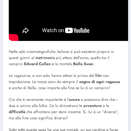
Nelle sale cinematografiche italiane si può assistere proprio in
questi giorni al
matrimonio
più atteso dell’anno, quello tra il
vampiro
Edward Cullen
e la mortale
Bella Swan
.
Le ragazzine, e non solo, hanno atteso la prima del
film
con
trepidazione. Le nozze sono da sempre il
sogno di ogni ragazza
e anche di Bella, cosa importa alla fine se lui è un vampiro?
Cio che è veramente importante è l’
amore
e possiamo dire che i
due si amino alla follia. Ce lo dimostrano le
avventure
e le
difficoltà
che affrontano per stare insieme. Sì, lui è un “diverso”,
ma alla fine cosa significa diverso?
Sotto sotto questa saga ha una sua morale, un suo cardine e forse,