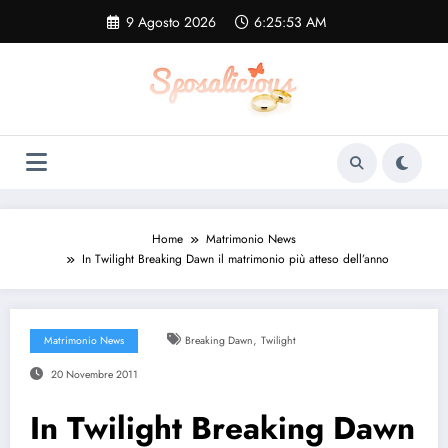
Vai
9 Agosto 2026
6:25:53 AM
al
contenuto
Home
Matrimonio News
In Twilight Breaking Dawn il matrimonio più atteso dell’anno
,
Matrimonio News
Breaking Dawn
Twilight
20 Novembre 2011
In Twilight Breaking Dawn