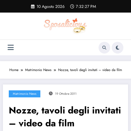
Vai
10 Agosto 2026
7:32:27 PM
al
contenuto
Home
Matrimonio News
Nozze, tavoli degli invitati – video da film
Matrimonio News
19 Ottobre 2011
Nozze, tavoli degli invitati
– video da film