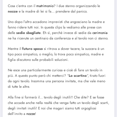
Cosa c’entra con il
matrimonio
? I due stanno organizzando le
nozze
e la madre di lei si fa… prendere dal panico.
Uno dopo l’altro accadono imprevisti che angosciano la madre e
fanno ridere tutti noi. In questa clips la vediamo alle prese con
delle
sedie sbagliate
. Eh sì, perchè invece di sedie da
cerimonia
ne ha ricevute un centinaio da conferenza e al tavolo non ci stanno.
Mentre il
futuro sposo
si ritrova a dover tacere, la suocera è un
tipo poco simpatico, o meglio, lo trova poco simpatico, madre e
figlia discutono sulle probabili soluzioni.
Ne esce una particolarmente curiosa e cioè di fare un tavolo in
più. A questo punto però chi metterci? “
Lo scartino
“, tirato fuori
da ogni tavolo. Insomma una persona invitata, ma che vale meno
di tutte le altre.
Alla fine si formerà il… tavolo degli inutili!! Che dite? E se fosse
che accade anche nella realtà che venga fatto un tavolo degli scarti,
degli invitati inutili! E noi che magari siamo tutti orgogliosi
dell’invito a
nozze
!