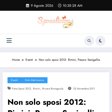
Vai
9 Agosto 2026
10:28:28 AM
al
contenuto
Home
Eventi
Non solo sposi 2012: Rimini, Pesaro Senigallia
Eventi
Foto Matrimonio
,
,
Fiere Sposi 2012
Rimini
Riviera Romagnola
25 Novembre 2011
Non solo sposi 2012: