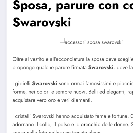
Sposa, parure con co
Swarovski
Oltre al vestito e all’acconciatura la sposa deve scegl
propongo qualche parure firmata
Swarovski
, dove la
I gioielli
Swarovski
sono ormai famosissimi e piaccion
forme, nei colori e sempre nuovi. Belli ed eleganti, r
acquistare vero oro e veri diamanti.
I cristalli Swarovski hanno acquistato fama e fortuna. 
adornano il collo, il polso e le
orecchie
delle donne. S
sposa nella foto gallery ne trovate alcuni.