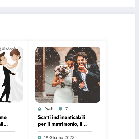
Pask
7
ome
Scatti indimenticabili
li
per il matrimonio, il
segreto per foto
re
originali
19 Giugno 2023