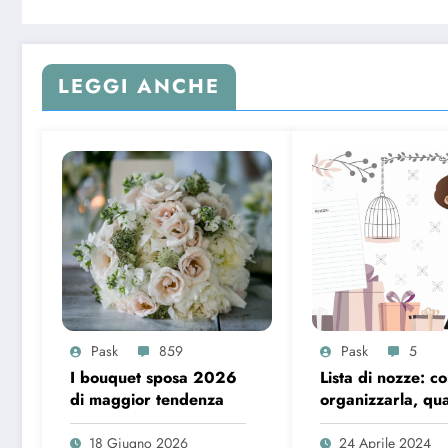
LEGGI ANCHE
Pask
859
Pask
5
I bouquet sposa 2026
Lista di nozze: c
di maggior tendenza
organizzarla, qua
regali inserire e
consigli da segui
18 Giugno 2026
24 Aprile 2024