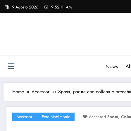
Vai
9 Agosto 2026
9:52:42 AM
al
contenuto
News
Ab
Home
Accessori
Sposa, parure con collana e orecchi
,
Accessori
Foto Matrimonio
Accessori Sposa
Colla