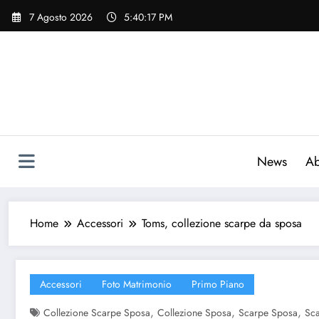
Vai
7 Agosto 2026
5:40:18 PM
al
contenuto
News
Ab
Home
Accessori
Toms, collezione scarpe da sposa
Accessori
Foto Matrimonio
Primo Piano
,
,
,
Collezione Scarpe Sposa
Collezione Sposa
Scarpe Sposa
Sc