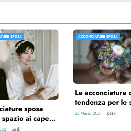
ONCIATURE SPOSA
ACCONCIATURE SPOSA
acconciature di
ndenza per le spose
21
pask
rzo 2021