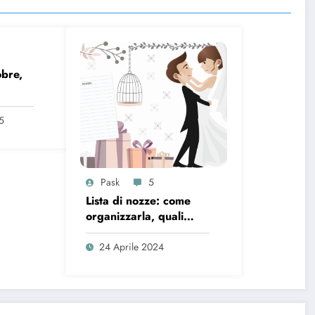
obre,
ne
5
Pask
5
Lista di nozze: come
organizzarla, quali
regali inserire e
consigli da seguire
24 Aprile 2024