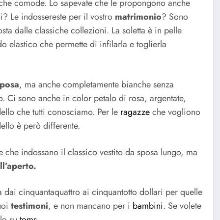
nche comode. Lo sapevate che le propongono anche
? Le indossereste per il vostro
matrimonio
?
Sono
a dalle classiche collezioni. La soletta è in pelle
elastico che permette di infilarla e toglierla
sposa
, ma anche completamente bianche senza
o. Ci sono anche in color petalo di rosa, argentate,
ello che tutti conosciamo. Per le
ragazze
che vogliono
ello è però differente.
che indossano il classico vestito da sposa lungo, ma
ll’aperto.
 dai cinquantaquattro ai cinquantotto dollari per quelle
uoi
testimoni
, e non mancano per i
bambini
. Se volete
rlo su
toms
.