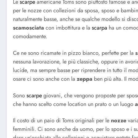
Le
scarpe
americane Toms sono piuttosto famose e a
per le nozze con collezioni da sposa, sposo e bambini
naturalmente basse, anche se qualche modello si discost
scamosciata
con imbottitura e la
scarpa
ha un comodo 
comodamente.
Ce ne sono ricamate in pizzo bianco, perfette per la
nessuna lavorazione, le più classiche, oppure in avori
lucide, ma sempre basse per riprendere in tutto il mod
osare ci sono anche con la
zeppa
ben più alta. Il mod
Sono
scarpe
giovani, che vengono proposte per spose 
che hanno scelto come location un prato o un luogo
a
Il costo di un paio di Toms originali per le
nozze
varia
femminili. Ci sono anche da uomo, per lo sposo e i s
dare un’occhiata alle collezioni o acquistare potete fa